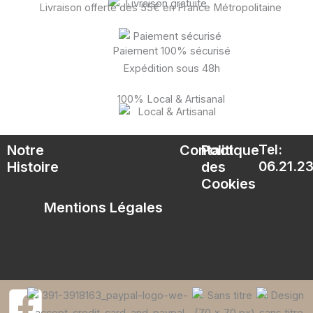
Livraison offerte dès 55€ en France Métropolitaine
Paiement 100% sécurisé
Expédition sous 48h
100% Local & Artisanal
Notre
Contact
Politique
Tel:
Histoire
des
06.21.23
Cookies
Mentions Légales