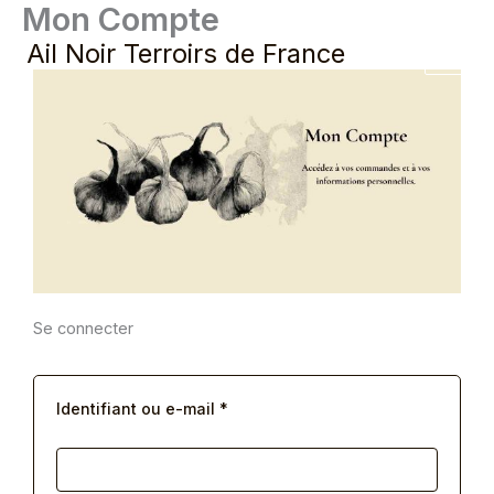
Mon Compte
Aller
au
Ail Noir Terroirs de France
contenu
Obligatoire
Obligatoire
Obligatoire
Se connecter
Identifiant ou e-mail
*